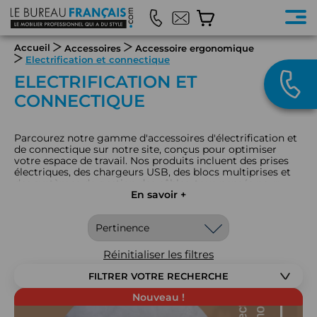
Accueil
Accessoires
Accessoire ergonomique
Electrification et connectique
ELECTRIFICATION ET
CONNECTIQUE
Parcourez notre gamme d'accessoires d'électrification et
de connectique sur notre site, conçus pour optimiser
votre espace de travail. Nos produits incluent des prises
électriques, des chargeurs USB, des blocs multiprises et
des systèmes de gestion des câbles, tous pensés pour
faciliter vos connexions et améliorer l'organisation de
En savoir +
votre bureau. Que ce soit pour un environnement
professionnel ou un bureau à domicile, nos solutions
d'électrification et de connectique vous permettent de
rester connecté de manière efficace et ordonnée.
Réinitialiser les filtres
FILTRER VOTRE RECHERCHE
Nouveau !