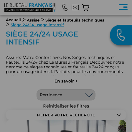
Accueil
Assise
Siège et fauteuils techniques
Siège 24/24 usage intensif
SIÈGE 24/24 USAGE
INTENSIF
Assurez Votre Confort avec Nos Sièges Techniques et
Fauteuils 24/24 chez Le Bureau Français Découvrez notre
gamme de sièges techniques et fauteuils 24/24 conçus
pour un usage intensif. Parfaits pour les environnements
professionnels exigeants, ces sièges offrent un confort
optimal et un soutien ergonomique durable, même lors
En savoir +
de longues périodes d’utilisation. Fabriqués avec des
matériaux robustes et un design spécialement adapté aux
besoins intensifs, nos sièges 24/24 garantissent une assise
confortable et fiable en continu. Explorez notre collection
sur notre site pour trouver le fauteuil technique qui
Réinitialiser les filtres
répond à vos exigences de performance et de confort.
FILTRER VOTRE RECHERCHE