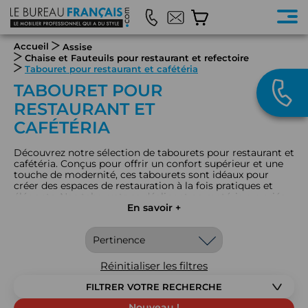
Accueil
Assise
Chaise et Fauteuils pour restaurant et refectoire
Tabouret pour restaurant et cafétéria
TABOURET POUR
RESTAURANT ET
CAFÉTÉRIA
Découvrez notre sélection de tabourets pour restaurant et
cafétéria. Conçus pour offrir un confort supérieur et une
touche de modernité, ces tabourets sont idéaux pour
créer des espaces de restauration à la fois pratiques et
élégants. Nos tabourets se déclinent en matériaux variés
comme tissus, polypropylène et simili cuir, chacun offrant
En savoir +
une résistance accrue et une facilité d'entretien. Avec leur
design moderne et leur structure solide, ils sont faits pour
durer tout en ajoutant une note chic à votre décor. Que ce
soit pour bars, comptoirs, tables hautes, cafétérias ou
restaurants, nos tabourets combinent fonctionnalité et
Réinitialiser les filtres
esthétique. Optez pour les tabourets de Le Bureau
Français pour un espace de restauration raffiné et
FILTRER VOTRE RECHERCHE
fonctionnel.
Nouveau !