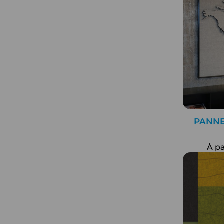
entre 100 et 160
métal
cm
verre
> 160 cm
autre
PANNE
À pa