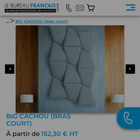
...
BIG CACHOU (bras court)
BIG CACHOU (BRAS
COURT)
À partir de
152,30 € HT