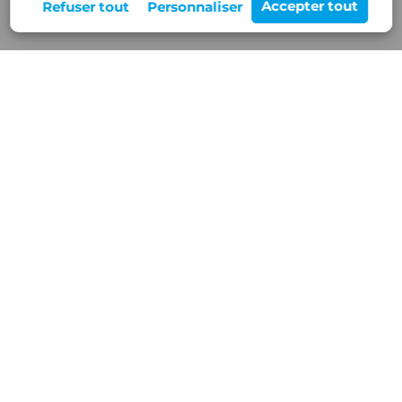
Rejoignez-nous
12 Z.A de Buisson Rond,
38460 VILLEMOIRIEU
Nos services
Blog/Actualités
Réalisations
Contact