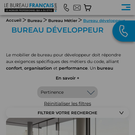
Accueil
Bureau
Bureau Métier
Bureau développeur
BUREAU DÉVELOPPEUR
Le mobilier de bureau pour développeur doit répondre
aux exigences spécifiques des métiers du code, alliant
confort
,
organisation
et
performance
. Un
bureau
adapté
aux longues heures devant l'écran offre un
En savoir +
environnement optimal pour la productivité et le bien-
être du développeur. Que ce soit pour un
setup multi-
écrans
, la gestion du
matériel informatique
ou
l'optimisation de l'espace de travail, chaque détail compte
Réinitialiser les filtres
pour créer un poste de développement efficace et
FILTRER VOTRE RECHERCHE
ergonomique.