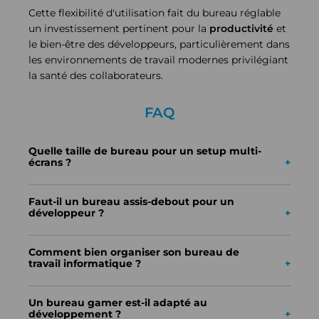
Cette flexibilité d'utilisation fait du bureau réglable
un investissement pertinent pour la
productivité
et
le bien-être des développeurs, particulièrement dans
les environnements de travail modernes privilégiant
la santé des collaborateurs.
FAQ
Quelle taille de bureau pour un setup multi-
écrans ?
Pour un setup double écran, comptez minimum 140
cm de largeur et 80 cm de profondeur. Pour 3
Faut-il un bureau assis-debout pour un
écrans ou plus, privilégiez 160-180 cm de largeur. La
développeur ?
profondeur de 80 cm permet de respecter la
distance recommandée avec les écrans tout en
C'est fortement recommandé pour les développeurs
conservant l'espace pour clavier, souris et
travaillant plus de 6h par jour. L'alternance assis-
documentation.
Comment bien organiser son bureau de
debout réduit les douleurs dorsales, améliore la
travail informatique ?
circulation et booste la concentration. Commencez
par 15-30 minutes debout toutes les 2 heures pour
Utilisez les systèmes de gestion de câbles pour
habituer le corps progressivement.
éviter l'enchevêtrement, positionnez les écrans à
Un bureau gamer est-il adapté au
hauteur des yeux, gardez les objets fréquemment
développement ?
utilisés à portée de main. Créez des zones dédiées :