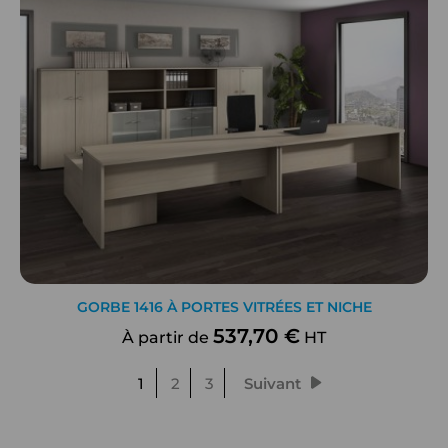
GORBE 1416 À PORTES VITRÉES ET NICHE
537,70 €
À partir de
HT
1
2
3
Suivant