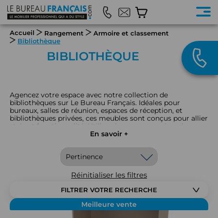
Accueil
Rangement
Armoire et classement
Bibliothèque
BIBLIOTHÈQUE
Agencez votre espace avec notre collection de
bibliothèques sur Le Bureau Français. Idéales pour
bureaux, salles de réunion, espaces de réception, et
bibliothèques privées, ces meubles sont conçus pour allier
style et fonctionnalité. Utilisez-les pour organiser des
livres, des documents, des dossiers, ou des objets
En savoir +
décoratifs dans un ordre pratique et élégant. Les
bibliothèques offrent également des solutions de
rangement pour des fournitures de bureau, des
équipements multimédia, ou des collections personnelles.
Disponibles en diverses configurations et finitions, elles
Réinitialiser les filtres
apportent une touche de sophistication tout en
optimisant votre espace de rangement. Découvrez notre
FILTRER VOTRE RECHERCHE
sélection pour trouver la bibliothèque qui correspond à
vos besoins et à votre décor.
Meilleure vente