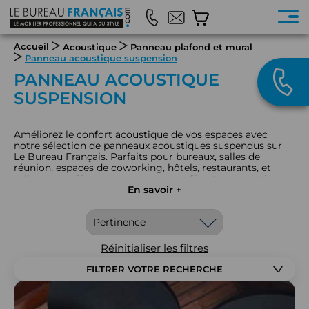
Accueil
Acoustique
Panneau plafond et mural
Panneau acoustique suspension
PANNEAU ACOUSTIQUE
SUSPENSION
Améliorez le confort acoustique de vos espaces avec
notre sélection de panneaux acoustiques suspendus sur
Le Bureau Français. Parfaits pour bureaux, salles de
réunion, espaces de coworking, hôtels, restaurants, et
salles de conférence, ces panneaux offrent une solution
élégante pour optimiser l'acoustique tout en ajoutant une
En savoir +
touche de design. Les panneaux acoustiques suspendus
réduisent les échos et la réverbération, améliorant ainsi la
qualité sonore et créant une atmosphère plus agréable.
Faciles à installer et disponibles en diverses tailles, formes,
et finitions, ils s’adaptent à tout décor tout en offrant des
Réinitialiser les filtres
performances acoustiques exceptionnelles. Que vous
cherchiez à réduire le bruit dans un espace de travail ou à
FILTRER VOTRE RECHERCHE
créer une ambiance sereine dans un lieu public, nos
panneaux suspendus sont à la fois fonctionnels et
esthétiques.