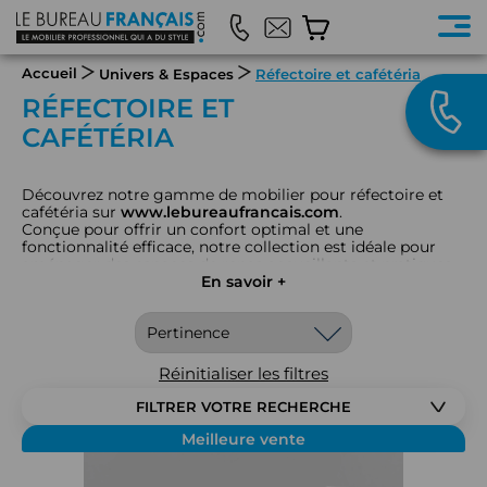
Accueil
Univers & Espaces
Réfectoire et cafétéria
RÉFECTOIRE ET
CAFÉTÉRIA
Découvrez notre gamme de mobilier pour réfectoire et
cafétéria sur
www.lebureaufrancais.com
.
Conçue pour offrir un confort optimal et une
fonctionnalité efficace, notre collection est idéale pour
aménager des espaces de repas accueillants et pratiques.
Nous proposons des tables de réfectoire, des chaises
En savoir +
robustes, des banquettes, et divers accessoires de
restauration. Chaque élément est sélectionné pour
faciliter les repas en groupe, optimiser l'espace, et assurer
une durabilité accrue, tout en apportant une touche de
design moderne.
Réinitialiser les filtres
Idéaux pour réfectoires d'entreprise, cafétarias scolaires,
et espaces de restauration collective, salles de pause nos
FILTRER VOTRE RECHERCHE
meubles combinent confort, résilience, et esthétique
contemporaine.
Meilleure vente
Choisissez du mobilier pour réfectoire et cafétéria chez Le
Bureau Français pour créer des environnements de repas