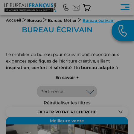
Accueil
Bureau
Bureau Métier
Bureau écrivain
BUREAU ÉCRIVAIN
Le mobilier de bureau pour écrivain doit répondre aux
exigences spécifiques de l'écriture créative, alliant
inspiration
,
confort
et
sérénité
. Un
bureau adapté
à
l'écriture offre un environnement propice à la
En savoir +
concentration et à la créativité littéraire. Que ce soit pour
la rédaction de romans, d'articles ou de manuscrits,
chaque détail du
mobilier
contribue à créer un espace où
les mots prennent vie dans les meilleures conditions.
Réinitialiser les filtres
FILTRER VOTRE RECHERCHE
Meilleure vente