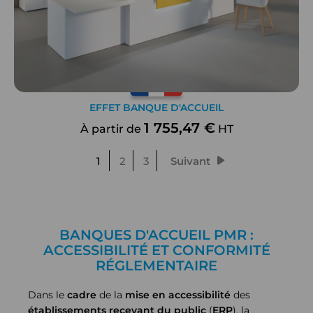
EFFET BANQUE D'ACCUEIL
1 755,47 €
À partir de
HT
1
2
3
Suivant
BANQUES D'ACCUEIL PMR :
ACCESSIBILITÉ ET CONFORMITÉ
RÉGLEMENTAIRE
Dans le
cadre
de la
mise en accessibilité
des
établissements recevant du public
(
ERP
), la