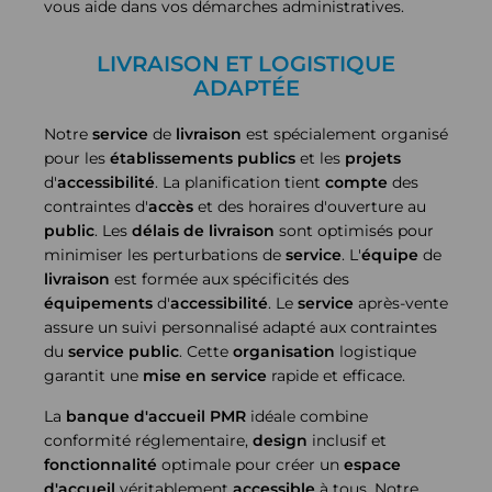
vous aide dans vos démarches administratives.
LIVRAISON ET LOGISTIQUE
ADAPTÉE
Notre
service
de
livraison
est spécialement organisé
pour les
établissements
publics
et les
projets
d'
accessibilité
. La planification tient
compte
des
contraintes d'
accès
et des horaires d'ouverture au
public
. Les
délais de livraison
sont optimisés pour
minimiser les perturbations de
service
. L'
équipe
de
livraison
est formée aux spécificités des
équipements
d'
accessibilité
. Le
service
après-vente
assure un suivi personnalisé adapté aux contraintes
du
service
public
. Cette
organisation
logistique
garantit une
mise en service
rapide et efficace.
La
banque d'accueil PMR
idéale combine
conformité réglementaire,
design
inclusif et
fonctionnalité
optimale pour créer un
espace
d'accueil
véritablement
accessible
à tous. Notre