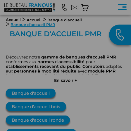
Accueil
Accueil
Banque d'accueil
Banque d'accueil PMR
BANQUE D'ACCUEIL PMR
Découvrez notre
gamme de banques d'accueil PMR
conformes aux
normes
d'
accessibilité
pour
établissements recevant du public
.
Comptoirs
adaptés
aux
personnes à mobilité réduite
avec
module PMR
intégré respectant l'
arrêté
ministériel.
Mobilier de
bureau
professionnel
alliant
En savoir +
design
et
accessibilité
pour
un
accueil
inclusif.
Banque d'accueil
Banque d'accueil bois
Banque d'accueil ronde