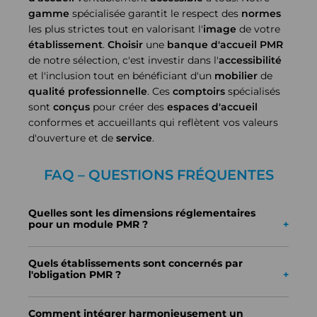
gamme
spécialisée garantit le respect des
normes
les plus strictes tout en valorisant l'
image
de votre
établissement
.
Choisir
une
banque d'accueil PMR
de notre sélection, c'est investir dans l'
accessibilité
et l'inclusion tout en bénéficiant d'un
mobilier
de
qualité
professionnelle
. Ces
comptoirs
spécialisés
sont
conçus
pour créer des
espaces d'accueil
conformes et accueillants qui reflètent vos valeurs
d'ouverture et de
service
.
FAQ – QUESTIONS FRÉQUENTES
Quelles sont les dimensions réglementaires
pour un module PMR ?
Selon l'
arrêté
du 8
avril
2009, le
module PMR
doit
avoir une
hauteur maximale
de 85 cm et une
Quels établissements sont concernés par
largeur
minimale de 60 cm. L'
espace libre
sous le
l'obligation PMR ?
comptoir
doit mesurer au moins 70 cm de
hauteur
et 60 cm de
profondeur
pour
permettre
l'approche
Tous les
établissements recevant du public
sont
en
fauteuil roulant
. Ces
dimensions
sont
concernés :
établissements
de santé,
centres
obligatoires dans tous les
ERP
.
Comment intégrer harmonieusement un
administratifs, mairies, écoles,
entreprises
privées