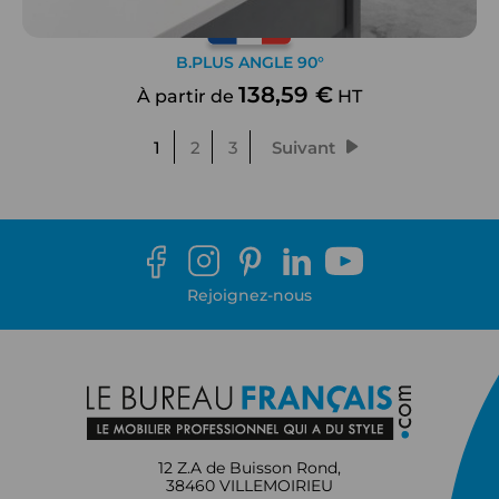
B.PLUS ANGLE 90°
138,59 €
À partir de
HT
1
2
3
Suivant
Rejoignez-nous
12 Z.A de Buisson Rond,
38460 VILLEMOIRIEU