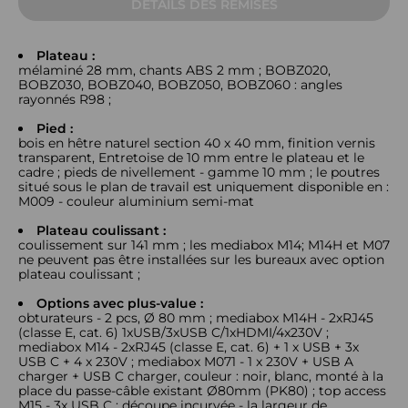
DÉTAILS DES REMISES
Plateau :
mélaminé 28 mm, chants ABS 2 mm ; BOBZ020,
BOBZ030, BOBZ040, BOBZ050, BOBZ060 : angles
rayonnés R98 ;
Pied :
bois en hêtre naturel section 40 x 40 mm, finition vernis
transparent, Entretoise de 10 mm entre le plateau et le
cadre ; pieds de nivellement - gamme 10 mm ; le poutres
situé sous le plan de travail est uniquement disponible en :
M009 - couleur aluminium semi-mat
Plateau coulissant :
coulissement sur 141 mm ; les mediabox M14; M14H et M07
ne peuvent pas être installées sur les bureaux avec option
plateau coulissant ;
Options avec plus-value :
obturateurs - 2 pcs, Ø 80 mm ; mediabox M14H - 2xRJ45
(classe E, cat. 6) 1xUSB/3xUSB C/1xHDMI/4x230V ;
mediabox M14 - 2xRJ45 (classe E, cat. 6) + 1 x USB + 3x
USB C + 4 x 230V ; mediabox M071 - 1 x 230V + USB A
charger + USB C charger, couleur : noir, blanc, monté à la
place du passe-câble existant Ø80mm (PK80) ; top access
M15 - 3x USB C ; découpe incurvée - la largeur de