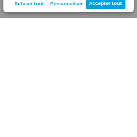
Rejoignez-nous
12 Z.A de Buisson Rond,
38460 VILLEMOIRIEU
Nos services
Blog/Actualités
Réalisations
Contact