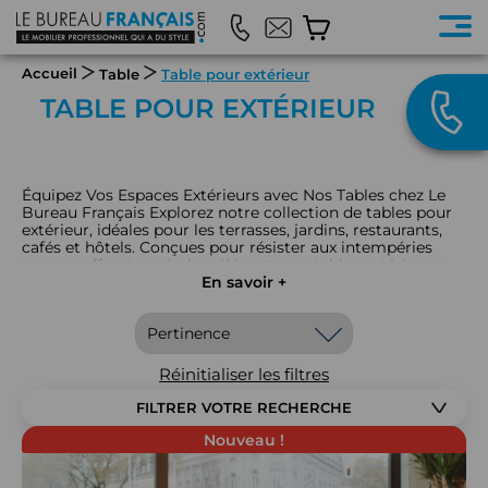
Accueil
Table
Table pour extérieur
TABLE POUR EXTÉRIEUR
Équipez Vos Espaces Extérieurs avec Nos Tables chez Le
Bureau Français Explorez notre collection de tables pour
extérieur, idéales pour les terrasses, jardins, restaurants,
cafés et hôtels. Conçues pour résister aux intempéries
tout en offrant un design élégant, nos tables extérieures
allient durabilité et esthétique. Disponibles en diverses
En savoir +
tailles et styles, elles sont parfaites pour créer des espaces
accueillants et confortables en plein air. Parcourez notre
gamme sur notre site et trouvez les tables d'extérieur qui
sublimeront vos espaces.
Réinitialiser les filtres
FILTRER VOTRE RECHERCHE
Nouveau !