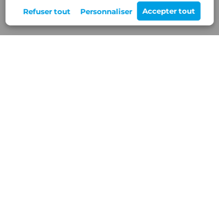
Rejoignez-nous
12 Z.A de Buisson Rond,
38460 VILLEMOIRIEU
Nos services
Blog/Actualités
Réalisations