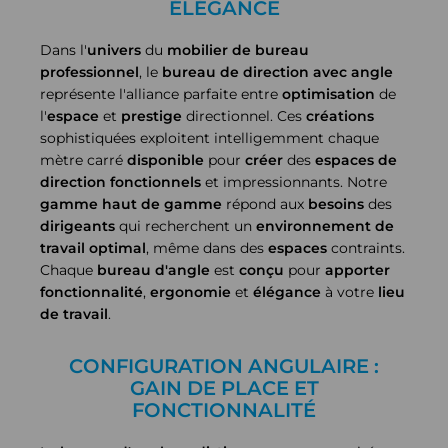
ÉLÉGANCE
Dans l'
univers
du
mobilier de bureau
professionnel
, le
bureau de direction avec angle
représente l'alliance parfaite entre
optimisation
de
l'
espace
et
prestige
directionnel. Ces
créations
sophistiquées exploitent intelligemment chaque
mètre carré
disponible
pour
créer
des
espaces de
direction
fonctionnels
et impressionnants. Notre
gamme
haut de gamme
répond aux
besoins
des
dirigeants
qui recherchent un
environnement de
travail
optimal
, même dans des
espaces
contraints.
Chaque
bureau d'angle
est
conçu
pour
apporter
fonctionnalité
,
ergonomie
et
élégance
à votre
lieu
de travail
.
CONFIGURATION ANGULAIRE :
GAIN DE PLACE ET
FONCTIONNALITÉ