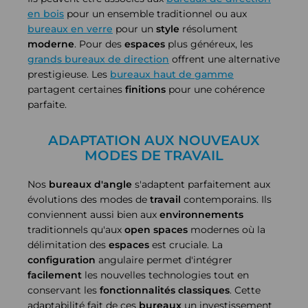
en bois
pour un ensemble traditionnel ou aux
bureaux en verre
pour un
style
résolument
moderne
. Pour des
espaces
plus généreux, les
grands bureaux de direction
offrent une alternative
prestigieuse. Les
bureaux haut de gamme
partagent certaines
finitions
pour une cohérence
parfaite.
ADAPTATION AUX NOUVEAUX
MODES DE TRAVAIL
Nos
bureaux d'angle
s'adaptent parfaitement aux
évolutions des modes de
travail
contemporains. Ils
conviennent aussi bien aux
environnements
traditionnels qu'aux
open spaces
modernes où la
délimitation des
espaces
est cruciale. La
configuration
angulaire permet d'intégrer
facilement
les nouvelles technologies tout en
conservant les
fonctionnalités
classiques
. Cette
adaptabilité fait de ces
bureaux
un investissement