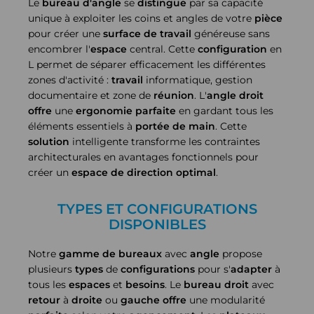
Le
bureau d'angle
se
distingue
par sa capacité
unique à exploiter les coins et angles de votre
pièce
pour créer une
surface de travail
généreuse sans
encombrer l'
espace
central. Cette
configuration
en
L permet de séparer efficacement les différentes
zones d'activité :
travail
informatique, gestion
documentaire et zone de
réunion
. L'
angle droit
offre
une
ergonomie
parfaite
en gardant tous les
éléments essentiels à
portée de main
. Cette
solution
intelligente transforme les contraintes
architecturales en avantages fonctionnels pour
créer un
espace de direction
optimal
.
TYPES ET CONFIGURATIONS
DISPONIBLES
Notre
gamme de bureaux
avec
angle
propose
plusieurs
types
de
configurations
pour s'
adapter
à
tous les
espaces
et
besoins
. Le
bureau droit
avec
retour
à
droite
ou
gauche
offre
une modularité