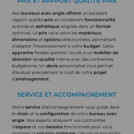
PRIX ET RAPPORT QUALITÉ-PRIX
Nos
bureaux avec angle
offrent
un excellent
rapport qualité-
prix
en combinant
fonctionnalité
avancée et
esthétique
soignée dans un
format
optimisé. Le
prix
varie selon les
matériaux
,
dimensions
et
options
sélectionnées, permettant
d'adapter l'investissement à votre
budget
. Cette
approche
flexible garantit l'accès à un
mobilier de
direction
de
qualité
même avec des contraintes
budgétaires. Un
devis
personnalisé vous permet
d'évaluer précisément le coût de votre
projet
d'
aménagement
.
SERVICE ET ACCOMPAGNEMENT
Notre
service
d'accompagnement vous guide dans
le
choix
et la
configuration
de votre
bureau avec
angle
. Nos experts analysent vos contraintes
d'
espace
et vos
besoins
fonctionnels pour vous
proposer la
solution
optimale
. L'étude de faisabilité