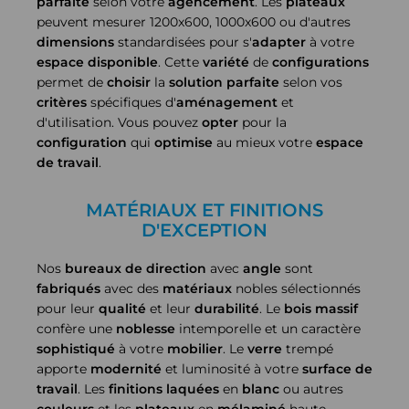
parfaite
selon votre
agencement
. Les
plateaux
peuvent mesurer 1200x600, 1000x600 ou d'autres
dimensions
standardisées pour s'
adapter
à votre
espace disponible
. Cette
variété
de
configurations
permet de
choisir
la
solution
parfaite
selon vos
critères
spécifiques d'
aménagement
et
d'utilisation. Vous pouvez
opter
pour la
configuration
qui
optimise
au mieux votre
espace
de travail
.
MATÉRIAUX ET FINITIONS
D'EXCEPTION
Nos
bureaux de direction
avec
angle
sont
fabriqués
avec des
matériaux
nobles sélectionnés
pour leur
qualité
et leur
durabilité
. Le
bois massif
confère une
noblesse
intemporelle et un caractère
sophistiqué
à votre
mobilier
. Le
verre
trempé
apporte
modernité
et luminosité à votre
surface de
travail
. Les
finitions
laquées
en
blanc
ou autres