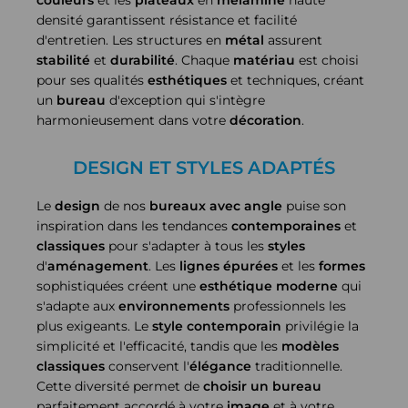
couleurs
et les
plateaux
en
mélaminé
haute
densité garantissent résistance et facilité
d'entretien. Les structures en
métal
assurent
stabilité
et
durabilité
. Chaque
matériau
est choisi
pour ses qualités
esthétiques
et techniques, créant
un
bureau
d'exception qui s'intègre
harmonieusement dans votre
décoration
.
DESIGN ET STYLES ADAPTÉS
Le
design
de nos
bureaux avec angle
puise son
inspiration dans les tendances
contemporaines
et
classiques
pour s'adapter à tous les
styles
d'
aménagement
. Les
lignes épurées
et les
formes
sophistiquées créent une
esthétique
moderne
qui
s'adapte aux
environnements
professionnels les
plus exigeants. Le
style
contemporain
privilégie la
simplicité et l'efficacité, tandis que les
modèles
classiques
conservent l'
élégance
traditionnelle.
Cette diversité permet de
choisir un bureau
parfaitement accordé à votre
image
et à votre