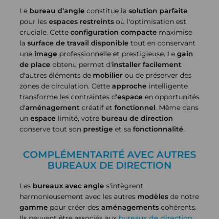
Le
bureau d'angle
constitue la
solution
parfaite
pour les
espaces
restreints
où l'optimisation est
cruciale. Cette
configuration
compacte
maximise
la
surface de travail
disponible
tout en conservant
une
image
professionnelle et prestigieuse. Le
gain
de place
obtenu permet d'
installer
facilement
d'autres éléments de
mobilier
ou de préserver des
zones de circulation. Cette
approche
intelligente
transforme les contraintes d'
espace
en opportunités
d'
aménagement
créatif et
fonctionnel
. Même dans
un
espace
limité, votre
bureau de direction
conserve tout son
prestige
et sa
fonctionnalité
.
COMPLÉMENTARITÉ AVEC AUTRES
BUREAUX DE DIRECTION
Les
bureaux avec angle
s'intègrent
harmonieusement avec les autres
modèles
de notre
gamme
pour créer des
aménagements
cohérents.
Ils peuvent être associés aux
bureaux de direction