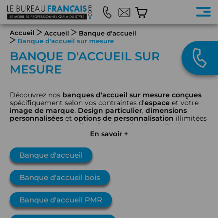
Accueil
Accueil
Banque d'accueil
Banque d'accueil sur mesure
BANQUE D'ACCUEIL SUR
MESURE
Découvrez nos
banques d'accueil sur mesure
conçues
spécifiquement selon vos contraintes d'
espace
et votre
image de marque
.
Design particulier
,
dimensions
personnalisées
et
options de personnalisation
illimitées
pour créer un
accueil professionnel
unique
.
Devis
gratuit
et
conception unique
En savoir +
pour un
espace d'accueil
à
votre
image
.
Banque d'accueil
Banque d'accueil bois
Banque d'accueil PMR