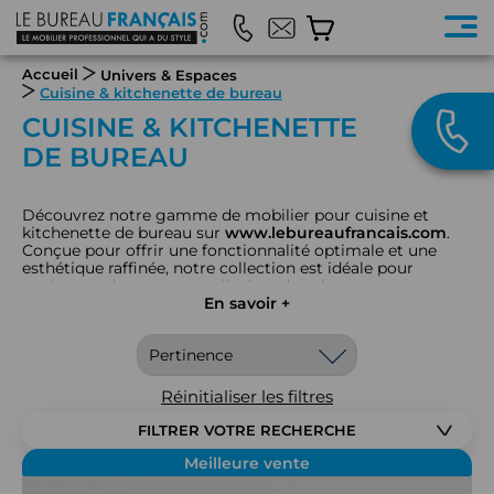
Accueil
Univers & Espaces
Cuisine & kitchenette de bureau
CUISINE & KITCHENETTE
DE BUREAU
Découvrez notre gamme de mobilier pour cuisine et
kitchenette de bureau sur
www.lebureaufrancais.com
.
Conçue pour offrir une fonctionnalité optimale et une
esthétique raffinée, notre collection est idéale pour
aménager des espaces culinaires dans les
environnements professionnels. Nous proposons des
En savoir +
meubles de cuisine, des équipements de kitchenette, des
plans de travail, et divers accessoires de rangement.
Chaque élément est choisi pour maximiser l’espace,
faciliter l’utilisation quotidienne, et assurer une
intégration harmonieuse dans votre bureau, tout en
Réinitialiser les filtres
ajoutant une touche de design moderne. Idéaux pour
bureaux d’entreprise, espaces de pause, et salles de repos,
FILTRER VOTRE RECHERCHE
nos meubles de cuisine et kitchenette allient praticité,
durabilité, et esthétique contemporaine.
Meilleure vente
Optez pour le mobilier pour cuisine et kitchenette de Le