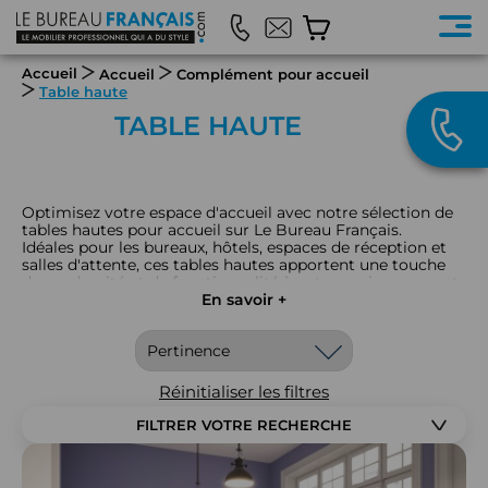
Accueil
Accueil
Complément pour accueil
Table haute
TABLE HAUTE
Optimisez votre espace d'accueil avec notre sélection de
tables hautes pour accueil sur Le Bureau Français.
Idéales pour les bureaux, hôtels, espaces de réception et
salles d'attente, ces tables hautes apportent une touche
de modernité et de fonctionnalité à votre environnement
professionnel. Parfaites pour créer des zones de rencontre
En savoir +
informelles ou des espaces de travail temporaires, elles
sont idéales pour des discussions rapides, des échanges
décontractés, ou comme surfaces pratiques pour des
présentations. Disponibles en divers designs et finitions,
nos tables hautes permettent de maximiser l'espace tout
Réinitialiser les filtres
en offrant une esthétique élégante et contemporaine.
Découvrez notre gamme pour aménager un accueil
FILTRER VOTRE RECHERCHE
dynamique et convivial.