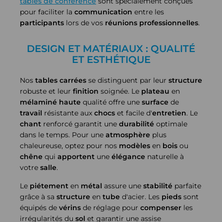
tables de conférence
sont spécialement conçues
pour faciliter la
communication
entre les
participants
lors de vos
réunions
professionnelles
.
DESIGN ET MATÉRIAUX : QUALITÉ
ET ESTHÉTIQUE
Nos
tables carrées
se distinguent par leur
structure
robuste et leur
finition
soignée. Le
plateau
en
mélaminé
haute
qualité offre une
surface
de
travail
résistante aux
chocs
et facile d'
entretien
. Le
chant
renforcé garantit une
durabilité
optimale
dans le temps. Pour une
atmosphère
plus
chaleureuse, optez pour nos
modèles
en
bois
ou
chêne
qui
apportent
une
élégance
naturelle à
votre
salle
.
Le
piétement
en
métal
assure une
stabilité
parfaite
grâce à sa
structure
en
tube
d'acier. Les
pieds
sont
équipés de
vérins
de réglage pour
compenser
les
irrégularités du
sol
et garantir une assise