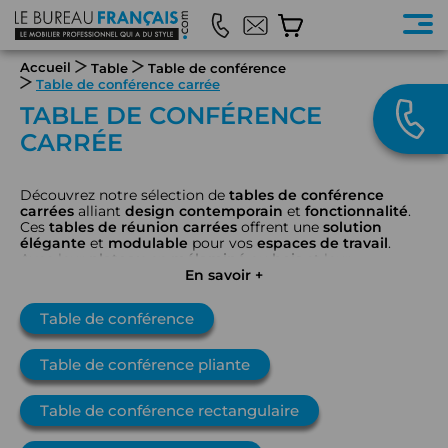
Accueil
Table
Table de conférence
Table de conférence carrée
TABLE DE CONFÉRENCE
CARRÉE
Découvrez notre sélection de
tables de conférence
carrées
alliant
design contemporain
et
fonctionnalité
.
Ces
tables de réunion carrées
offrent une
solution
élégante
et
modulable
pour vos
espaces de travail
.
Avec leur
plateau
en
mélaminé
ou
bois
et leur
piétement
métal
robuste, elles s'intègrent parfaitement
En savoir +
dans toute
salle de réunion
professionnelle
.
Disponibles
en
différents
coloris
et
dimensions
, nos
tables carrées
Table de conférence
favorisent la
communication
et créent une
atmosphère
propice aux échanges entre
collaborateurs
.
Table de conférence pliante
Table de conférence rectangulaire