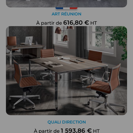
ART RÉUNION
616,80 €
À partir de
HT
QUALI DIRECTION
1 593,86 €
À partir de
HT