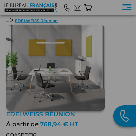
...
EDELWEISS Réunion
EDELWEISS RÉUNION
À partir de
768,94 € HT
COASBTC16