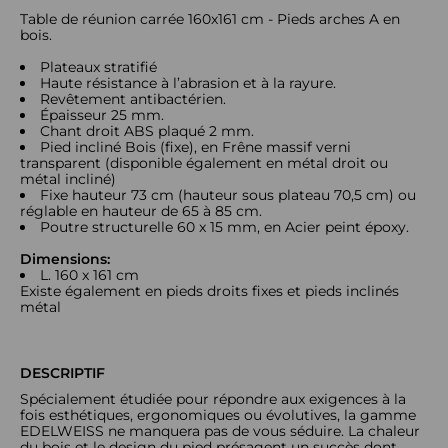
Table de réunion carrée 160x161 cm - Pieds arches A en
bois.
Plateaux stratifié
Haute résistance à l’abrasion et à la rayure.
Revêtement antibactérien.
Épaisseur 25 mm.
Chant droit ABS plaqué 2 mm.
Pied incliné Bois (fixe), en Frêne massif verni
transparent (disponible également en métal droit ou
métal incliné)
Fixe hauteur 73 cm (hauteur sous plateau 70,5 cm) ou
réglable en hauteur de 65 à 85 cm.
Poutre structurelle 60 x 15 mm, en Acier peint époxy.
Dimensions:
L. 160 x 161 cm
Existe également en pieds droits fixes et pieds inclinés
métal
DESCRIPTIF
Spécialement étudiée pour répondre aux exigences à la
fois esthétiques, ergonomiques ou évolutives, la gamme
EDELWEISS ne manquera pas de vous séduire. La chaleur
du bois et le design du pied présagent un succès dont