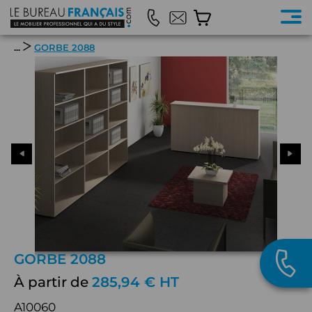
...
GORBE 2088
GORBE 2088
À partir de
285,94 € HT
A10060