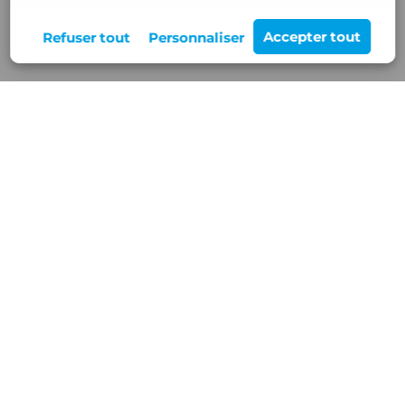
Rejoignez-nous
12 Z.A de Buisson Rond,
38460 VILLEMOIRIEU
Nos services
Blog/Actualités