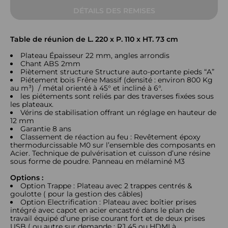
DÉTAILS DES REMISES
Table de réunion de L. 220 x P. 110 x HT. 73 cm
Plateau Épaisseur 22 mm, angles arrondis
Chant ABS 2mm
Piètement structure Structure auto-portante pieds “A”
Piétement bois Frêne Massif (densité : environ 800 Kg
au m³) / métal orienté à 45° et incliné à 6°.
les piétements sont reliés par des traverses fixées sous
les plateaux.
Vérins de stabilisation offrant un réglage en hauteur de
12 mm
Garantie 8 ans
Classement de réaction au feu : Revêtement époxy
thermodurcissable M0 sur l’ensemble des composants en
Acier. Technique de pulvérisation et cuisson d’une résine
sous forme de poudre. Panneau en mélaminé M3
Options :
Option Trappe : Plateau avec 2 trappes centrés &
goulotte ( pour la gestion des câbles)
Option Electrification : Plateau avec boîtier prises
intégré avec capot en acier encastré dans le plan de
travail équipé d’une prise courant fort et de deux prises
USB ( ou autre sur demande : RJ 45 ou HDMI à