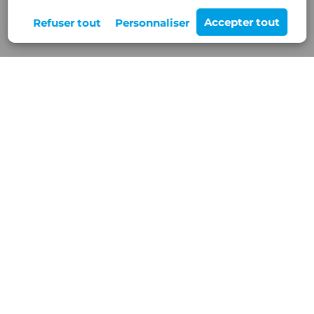
Rejoignez-nous
12 Z.A de Buisson Rond,
38460 VILLEMOIRIEU
Nos services
Blog/Actualités