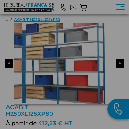
...
ACABIT H250xL125xP80
ACABIT
H250XL125XP80
À partir de
412,23 € HT