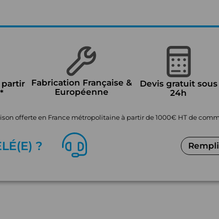
Fabrication Française &
 partir
Devis gratuit sous
Européenne
*
24h
aison offerte en France métropolitaine à partir de 1000€ HT de co
EL
É
(E) ?
Remplir