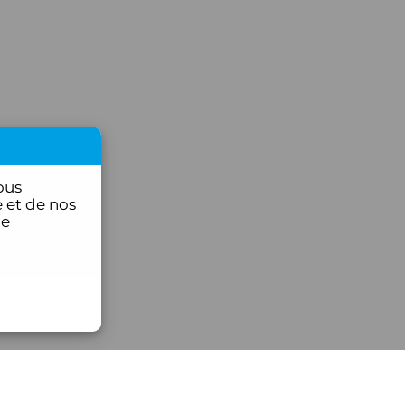
ous
 et de nos
ce