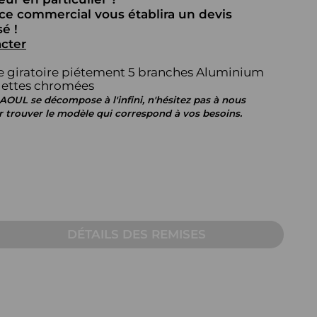
AUTRE
ice commercial vous établira un devis
é !
Table pour écran
cter
Pupitre
e giratoire piétement 5 branches Aluminium
Table sur mesure pour
ulettes chromées
visioconférence
UL se décompose à l'infini, n'hésitez pas à nous
r trouver le modèle qui correspond à vos besoins.
DÉTAILS DES REMISES