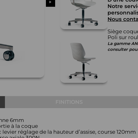
Notre serv
personnalis
Nous conta
Siège coqu
Poli sur ro
La gamme ANAO
consulter pou
FINITIONS
yenne 6mm
rtie à la coque
levier réglage de la hauteur d’assise, course 120mm
orce axiale 300N