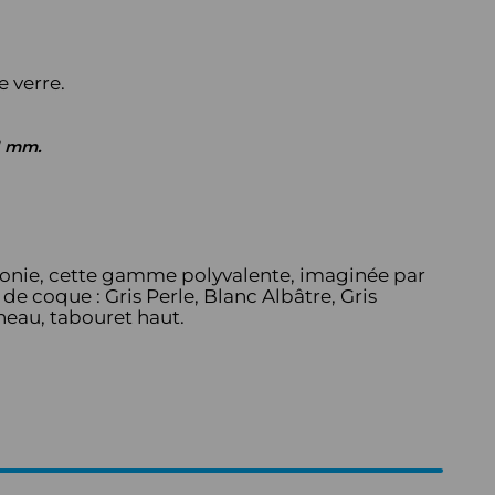
 verre.
1 mm.
monie, cette gamme polyvalente, imaginée par
de coque : Gris Perle, Blanc Albâtre, Gris
îneau, tabouret haut.