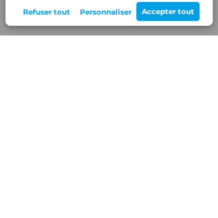
Rejoignez-nous
12 Z.A de Buisson Rond,
38460 VILLEMOIRIEU
Nos services
Blog/Actualités
Réalisations