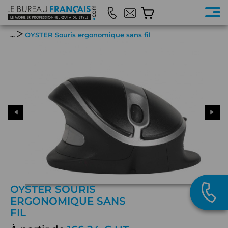
...
OYSTER Souris ergonomique sans fil
OYSTER SOURIS
ERGONOMIQUE SANS
FIL