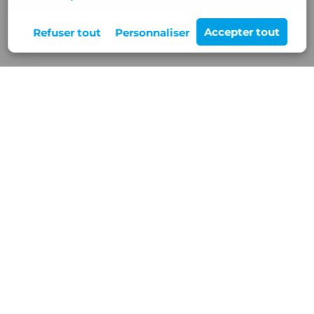
Rejoignez-nous
12 Z.A de Buisson Rond,
38460 VILLEMOIRIEU
Nos services
Blog/Actualités