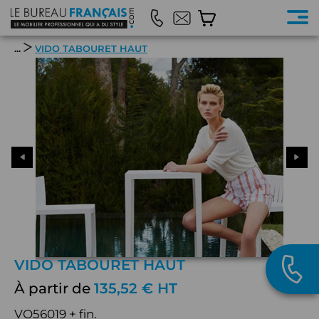
...
VIDO TABOURET HAUT
VIDO TABOURET HAUT
À partir de
135,52 € HT
VO56019 + fin.