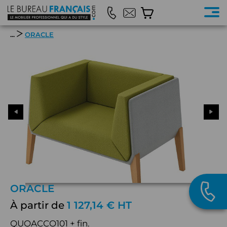
...
ORACLE
ORACLE
À partir de
1 127,14 € HT
QUOACCO101 + fin.