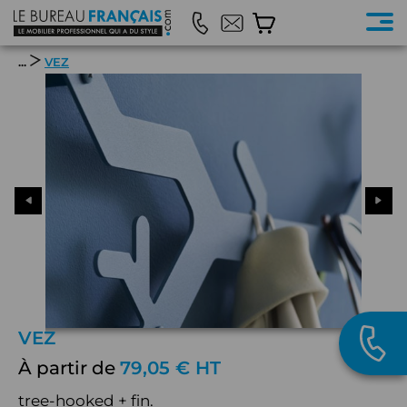
...
VEZ
VEZ
À partir de
79,05 € HT
tree-hooked + fin.