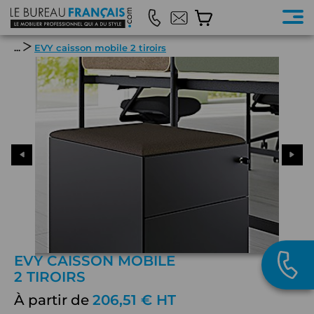
...
EVY caisson mobile 2 tiroirs
EVY CAISSON MOBILE
2 TIROIRS
À partir de
206,51 € HT