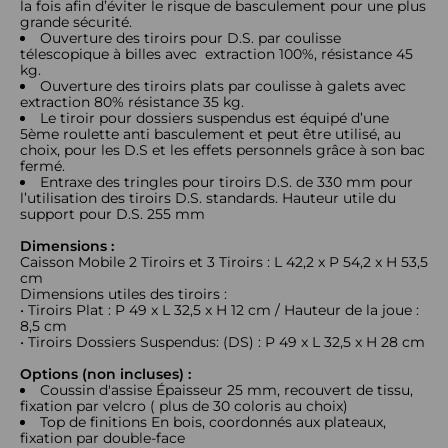
la fois afin d’éviter le risque de basculement pour une plus
grande sécurité.
Ouverture des tiroirs pour D.S. par coulisse
télescopique à billes avec extraction 100%, résistance 45
kg.
Ouverture des tiroirs plats par coulisse à galets avec
extraction 80% résistance 35 kg.
Le tiroir pour dossiers suspendus est équipé d’une
5ème roulette anti basculement et peut être utilisé, au
choix, pour les D.S et les effets personnels grâce à son bac
fermé.
Entraxe des tringles pour tiroirs D.S. de 330 mm pour
l’utilisation des tiroirs D.S. standards. Hauteur utile du
support pour D.S. 255 mm
Dimensions :
Caisson Mobile 2 Tiroirs et 3 Tiroirs : L 42,2 x P 54,2 x H 53,5
cm
Dimensions utiles des tiroirs :
• Tiroirs Plat : P 49 x L 32,5 x H 12 cm / Hauteur de la joue :
8,5 cm
• Tiroirs Dossiers Suspendus: (DS) : P 49 x L 32,5 x H 28 cm
Options (non incluses) :
Coussin d'assise Épaisseur 25 mm, recouvert de tissu,
fixation par velcro ( plus de 30 coloris au choix)
Top de finitions En bois, coordonnés aux plateaux,
fixation par double-face