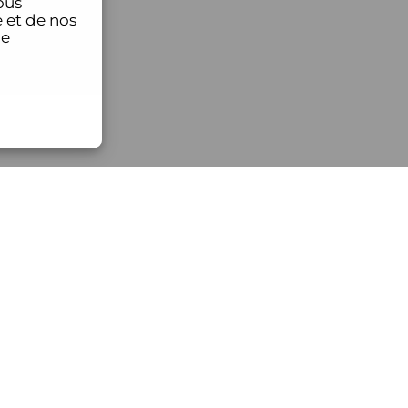
ous
 et de nos
ce