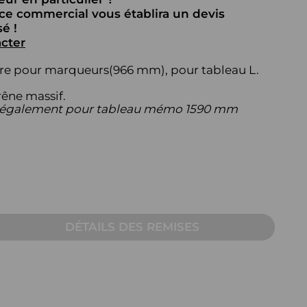
AUTRE
ice commercial vous établira un devis
é !
Table pour écran
cter
Pupitre
re pour marqueurs(966 mm), pour tableau L.
Table sur mesure pour
frêne massif.
visioconférence
 également pour tableau mémo 1590 mm
DÉTAILS DES REMISES