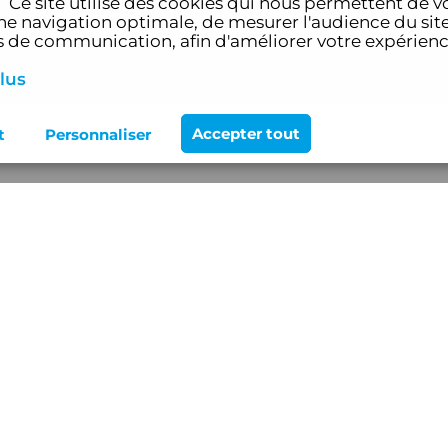
!
Ce site utilise des cookies qui nous permettent de v
e navigation optimale, de mesurer l'audience du site
de communication, afin d'améliorer votre expérien
lus
ervices
Mentions légales
Actualités
Conditions générales de vente
sations
Politique cookies