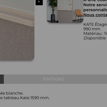
Notre serv
personnalis
Nous conta
KATE Étagè
990 mm
Matériau : 
Disponible
FINITIONS
tée blanche.
 le tableau Kate 1590 mm.