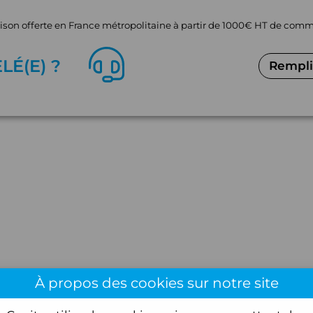
aison offerte en France métropolitaine à partir de 1000€ HT de co
EL
É
(E) ?
Remplir
À propos des cookies sur notre site