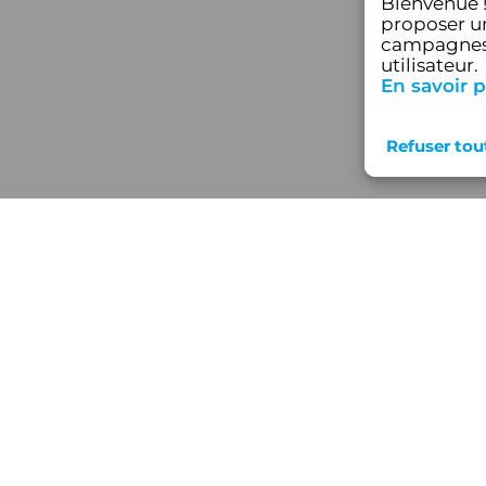
Bienvenue 
proposer un
campagnes 
utilisateur.
En savoir p
Nos s
Devis rapide
Blog/
Réali