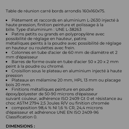
Table de réunion carré bords arrondis 160x160x75.
Piètement et raccords en aluminium L-2630 injecté à
haute pression, finition peinture et polissage à la
bille. Type d'aluminium : UNE L-38263
Patins petits ou grands en polypropylène avec
possibilité de réglage en hauteur, patins
métalliques peints à la poudre avec possibilité de réglage
en hauteur ou roulettes avec frein.
Colonnes en tube d'acier de 60 mm de diamètre et 2
mm d'épaisseur
Barres de forme ovale en tube d'acier 50 x 20 x 2 mm
peint à la poudre ou chromé.
Croisillon sous le plateau en aluminium injecté à haute
pression
Plateaux en mélamine 20 mm, HPL 13 mm ou placage
bois 20 mm.
Finitions métalliques peinture en poudre
époxy/polyester de 50-90 microns d'épaisseur
suivant couleur, adhérence ISO 2409 Gt 0 et résistance au
choc ASTM 2794 2,5 Joules R/V ou finition chromée
composition 98,4 % NI 1,6 % CR, 24,4 microns
d'épaisseur et adhérence UNE EN ISO 2409-96
Classification 0.
DIMENSIONS :