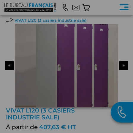
...
VIVAT L120 (3 casiers industrie sale)
VIVAT L120 (3 CASIERS
INDUSTRIE SALE)
À partir de
407,63 € HT