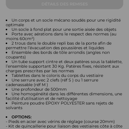
DÉTAILS DES REMISES
Un corps et un socle mécano soudés pour une rigidité
optimale
Un socle à fond plat pour une sortie aisée des objets
Porte avec aérations dans le respect des normes (au
moins 60cm²)
2 trous dans le double repli bas de la porte afin de
permettre l’évacuation des poussières et liquides
Ensemble des bords de tôle arrondis (angles non
coupants)
Un tube support cintre et deux patères sous la tablette,
l’ensemble supportant 30 Kg. Patères fixes, résistent aux
charges prescrites par les normes
Tablettes dans le coloris du corps du vestiaire
Une serrure avec 2 clefs (réf S ) ou 1 serrure
cadenassable (réf M )
Une profondeur de 500mm
Une homogénéité dans les différentes dimensions, une
facilité d’utilisation et de nettoyage
Peinture poudre EPOXY POLYESTER sans rejets de
solvants
OPTIONS:
- Pieds en acier avec vérins de réglage (course 20mm)
- Kit de quincaillerie pour liaison des vestiaires côte à côte