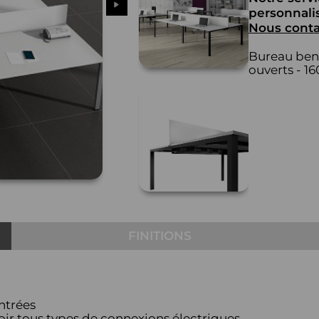
personnalis
Nous conta
Bureau benc
ouverts - 16
FINITIONS
ntrées
oir tous types de connexions électriques