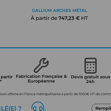
GALLIUM ARCHES MÉTAL
À partir de
747,23 €
HT
Fabrication Française &
 partir
Devis gratuit sous
Européenne
*
24h
aison offerte en France métropolitaine à partir de 1000€ HT de co
EL
É
(E) ?
Remplir