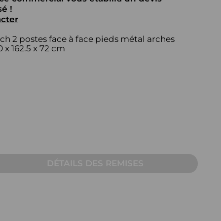
AUTRE
é !
cter
Table pour écran
h 2 postes face à face pieds métal arches
Pupitre
0 x 162.5 x 72 cm
Table sur mesure pour
visioconférence
DÉTAILS DES REMISES