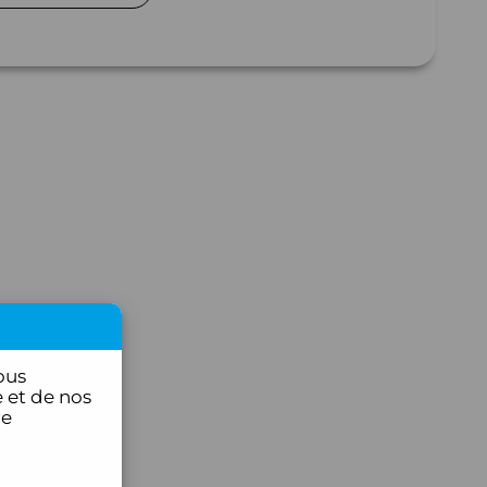
ous
 et de nos
ce