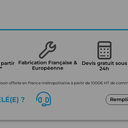
Fabrication Française &
 partir
Devis gratuit sous
Européenne
*
24h
aison offerte en France métropolitaine à partir de 1000€ HT de co
EL
É
(E) ?
Remplir