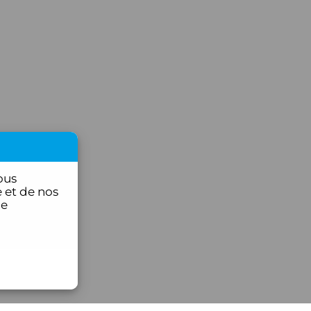
ous
 et de nos
ce