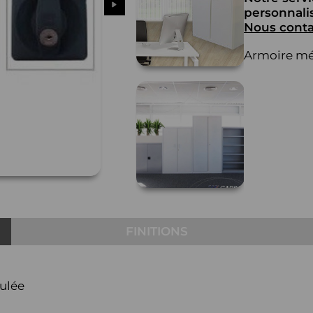
personnalis
Nous conta
Armoire mét
FINITIONS
culée