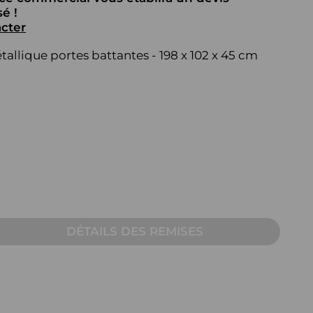
AUTRE
é !
cter
Table pour écran
allique portes battantes - 198 x 102 x 45 cm
Pupitre
Table sur mesure pour
visioconférence
DÉTAILS DES REMISES