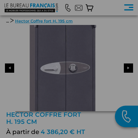
...
Hector Coffre fort H. 195 cm
HECTOR COFFRE FORT
H. 195 CM
À partir de
4 386,20 € HT