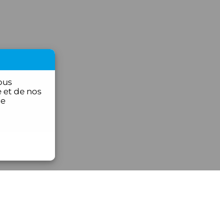
ous
 et de nos
ce