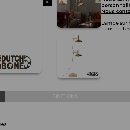
personnalis
Nous conta
Lampe sur p
dans toutes 
FINITIONS
hes,