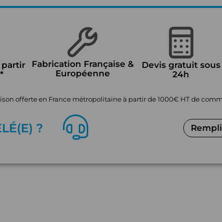
Fabrication Française &
 partir
Devis gratuit sous
Européenne
*
24h
aison offerte en France métropolitaine à partir de 1000€ HT de co
EL
É
(E) ?
Remplir