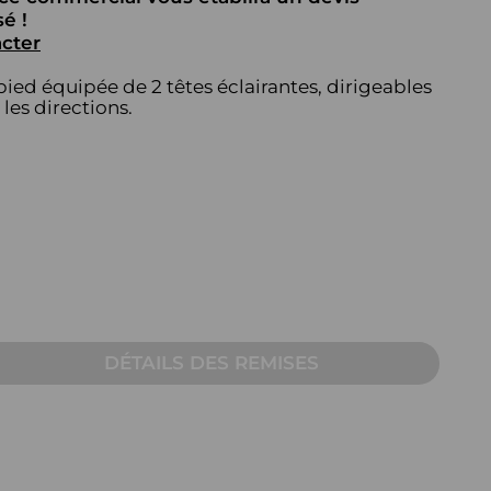
AUTRE
é !
cter
Table pour écran
ied équipée de 2 têtes éclairantes, dirigeables
Pupitre
les directions.
Table sur mesure pour
visioconférence
DÉTAILS DES REMISES