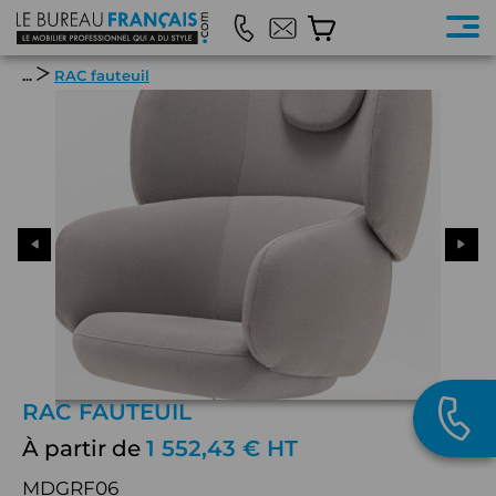
...
RAC fauteuil
RAC FAUTEUIL
À partir de
1 552,43 € HT
MDGRF06