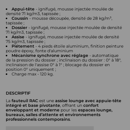
Appui-tête
- ignifugé, mousse injectée moulée de
densité 71 kg/m3, tapissée ;
Coussin
- mousse découpée, densité de 28 kg/m³,
tapissée ;
Dossier
- ignifugé, mousse injectée moulée de densité
71 kg/m3, tapissée ;
Assise
- ignifugé, mousse injectée moulée de densité
75 kg/m3, tapissée ;
Piétement
- 4 pieds étoile aluminium, finition peinture
poudre époxy, fonte d'aluminium
Mécanisme synchrone avec réglage
- automatique
de la pression du dossier ; inclinaison du dossier : 0° à 18°,
inclinaison de l'assise 0° à 1° ; blocage du dossier en
position 0° uniquement ;
Charge max - 120 kg.
DESCRIPTIF
La
fauteuil RAC
est une
assise lounge avec appuie-tête
intégré et base pivotante
, offrant un
confort
enveloppant et moderne
pour les
espaces lounge,
bureaux, salles d’attente et environnements
professionnels contemporains
.