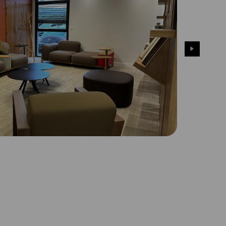
AUTRE
Table pour écran
Pupitre
Table sur mesure pour
visioconférence