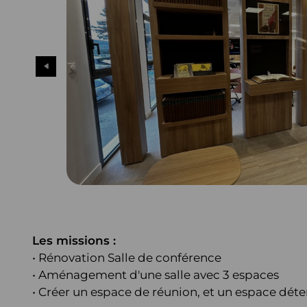
Table abattante
Poubelle de tri des déchets
BUREAU MÉTIER
Siège technique
Table standard
Bureau ingénieur
Poubelle sanitaire et restauration
Tabourets
Table haute
Bureau avocat
Cendrier
Table basse et autre
Bureau architecte
Bureau notaire
Bureau médical
Bureau développeur
Bureau graphiste
Bureau écrivain
Les missions :
•
Rénovation Salle de conférence
•
Aménagement d'une salle avec 3 espaces
•
Créer un espace de réunion, et un espace dét