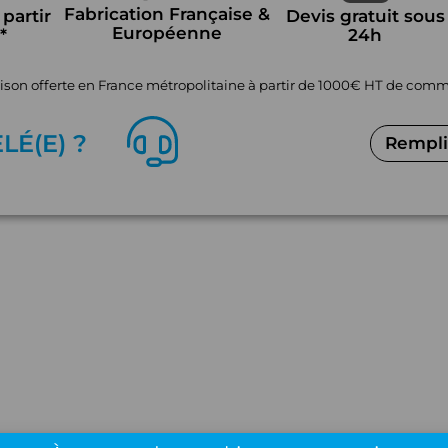
Fabrication Française &
 partir
Devis gratuit sous
Européenne
*
24h
aison offerte en France métropolitaine à partir de 1000€ HT de co
EL
É
(E) ?
Remplir