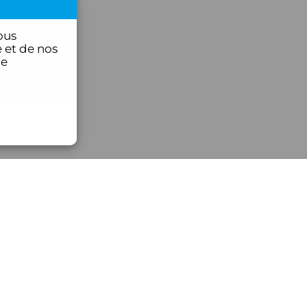
ous
 et de nos
ce