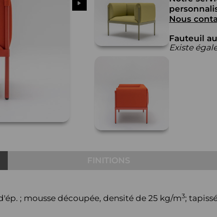
personnalis
Nous conta
Fauteuil a
Existe égal
FINITIONS
3
d'ép. ; mousse découpée, densité de 25 kg/m
; tapissé