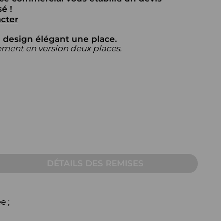
AUTRE
é !
cter
Table pour écran
u design élégant une place.
Pupitre
ement en version deux places.
Table sur mesure pour
visioconférence
DÉTAILS DES REMISES
e ;