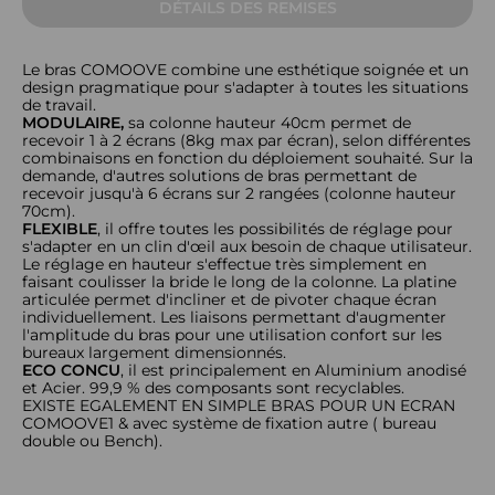
DÉTAILS DES REMISES
Le bras COMOOVE combine une esthétique soignée et un
design pragmatique pour s'adapter à toutes les situations
de travail.
MODULAIRE,
sa colonne hauteur 40cm permet de
recevoir 1 à 2 écrans (8kg max par écran), selon différentes
combinaisons en fonction du déploiement souhaité. Sur la
demande, d'autres solutions de bras permettant de
recevoir jusqu'à 6 écrans sur 2 rangées (colonne hauteur
70cm).
FLEXIBLE
, il offre toutes les possibilités de réglage pour
s'adapter en un clin d'œil aux besoin de chaque utilisateur.
Le réglage en hauteur s'effectue très simplement en
faisant coulisser la bride le long de la colonne. La platine
articulée permet d'incliner et de pivoter chaque écran
individuellement. Les liaisons permettant d'augmenter
l'amplitude du bras pour une utilisation confort sur les
bureaux largement dimensionnés.
ECO CONCU
, il est principalement en Aluminium anodisé
et Acier. 99,9 % des composants sont recyclables.
EXISTE EGALEMENT EN SIMPLE BRAS POUR UN ECRAN
COMOOVE1 & avec système de fixation autre ( bureau
double ou Bench).