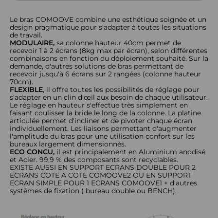
Le bras COMOOVE combine une esthétique soignée et un
design pragmatique pour s'adapter à toutes les situations
de travail.
MODULAIRE,
sa colonne hauteur 40cm permet de
recevoir 1 à 2 écrans (8kg max par écran), selon différentes
combinaisons en fonction du déploiement souhaité. Sur la
demande, d'autres solutions de bras permettant de
recevoir jusqu'à 6 écrans sur 2 rangées (colonne hauteur
70cm).
FLEXIBLE
, il offre toutes les possibilités de réglage pour
s'adapter en un clin d'œil aux besoin de chaque utilisateur.
Le réglage en hauteur s'effectue très simplement en
faisant coulisser la bride le long de la colonne. La platine
articulée permet d'incliner et de pivoter chaque écran
individuellement. Les liaisons permettant d'augmenter
l'amplitude du bras pour une utilisation confort sur les
bureaux largement dimensionnés.
ECO CONCU,
il est principalement en Aluminium anodisé
et Acier. 99,9 % des composants sont recyclables.
EXISTE AUSSI EN SUPPORT ECRANS DOUBLE POUR 2
ECRANS COTE A COTE COMOOVE2 OU EN SUPPORT
ECRAN SIMPLE POUR 1 ECRANS COMOOVE1 + d'autres
systèmes de fixation ( bureau double ou BENCH).