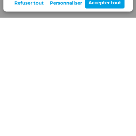
Rejoignez-nous
12 Z.A de Buisson Rond,
38460 VILLEMOIRIEU
Nos services
Blog/Actualités
Réalisations
Contact