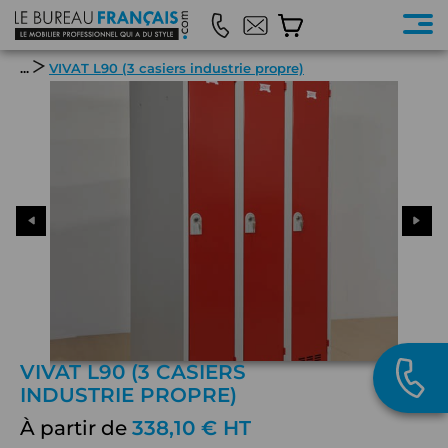
...
VIVAT L90 (3 casiers industrie propre)
VIVAT L90 (3 CASIERS
INDUSTRIE PROPRE)
À partir de
338,10 € HT