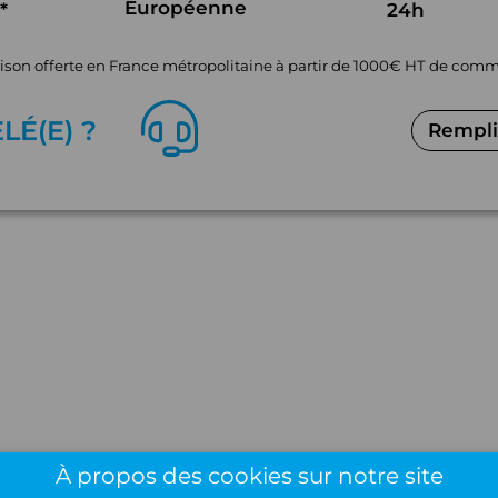
Européenne
*
24h
aison offerte en France métropolitaine à partir de 1000€ HT de co
EL
É
(E) ?
Remplir
À propos des cookies sur notre site