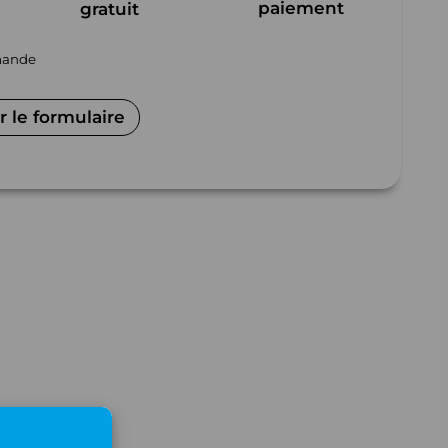
paiement
gratuit
mmande
 le formulaire