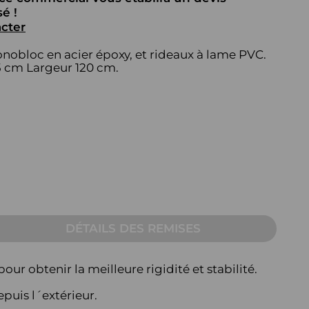
AUTRE
é !
cter
Table pour écran
obloc en acier époxy, et rideaux à lame PVC.
Pupitre
5 cm Largeur 120 cm.
Table sur mesure pour
visioconférence
DÉTAILS DES REMISES
ur obtenir la meilleure rigidité et stabilité.
epuis l´extérieur.