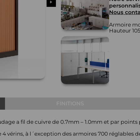
personnalis
Nous conta
Armoire mon
Hauteur 10
FINITIONS
dage a fil de cuivre de 0.7mm – 1.0mm et par points po
e 4 vérins, à l´exception des armoires 700 réglables d